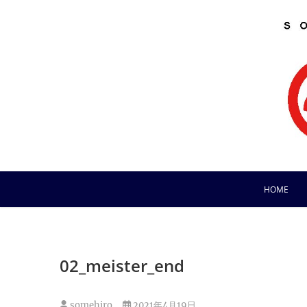
Skip
to
content
HOME
02_meister_end
somehiro
2021年4月19日