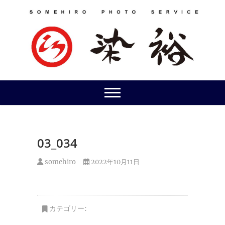
Skip
to
content
03_034
somehiro
2022年10月11日
カテゴリー: