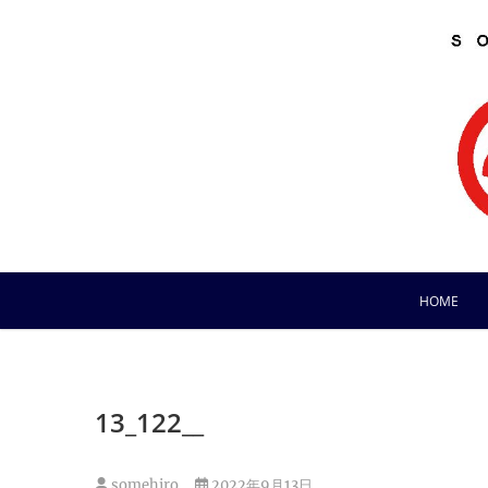
Skip
to
content
HOME
13_122__
somehiro
2022年9月13日