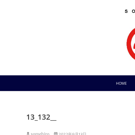
Skip
to
content
HOME
13_132__
somehiro
2022年9月13日