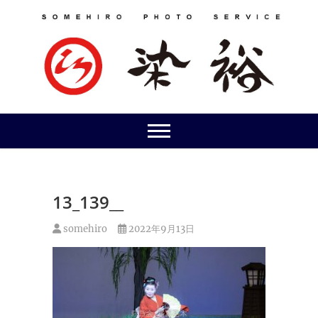
Skip
to
content
13_139__
somehiro
2022年9月13日