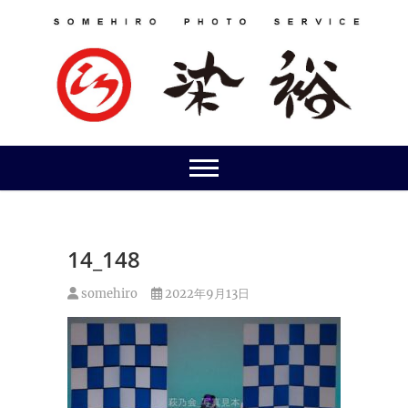
Skip
to
content
14_148
somehiro
2022年9月13日