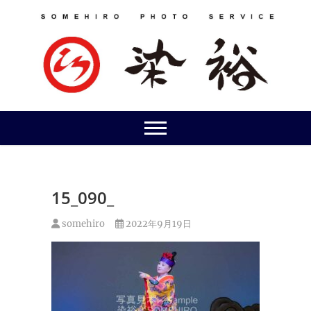
Skip
to
content
15_090_
somehiro
2022年9月19日