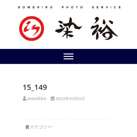
Skip
to
content
15_149
somehiro
2022年10月11日
カテゴリー: