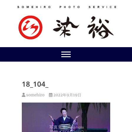
Skip
to
content
18_104_
somehiro
2022年9月19日