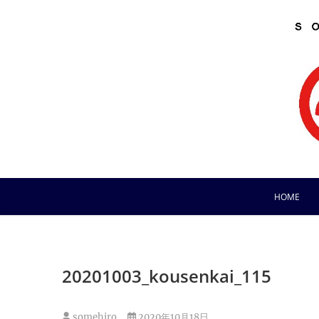
Skip
to
content
HOME
20201003_kousenkai_115
somehiro
2020年10月18日