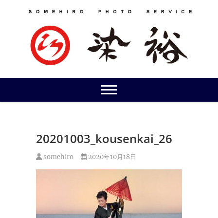
Skip
to
content
20201003_kousenkai_26
somehiro
2020年10月18日