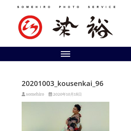
Skip
to
content
20201003_kousenkai_96
somehiro
2020年10月18日