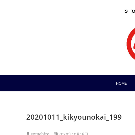
Skip
to
content
HOME
20201011_kikyounokai_199
somehiro
2020年10月18日