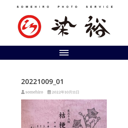
Skip
to
content
20221009_01
somehiro
2022年10月11日