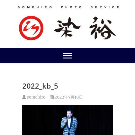
Skip
to
content
2022_kb_5
somehiro
2022年7月19日