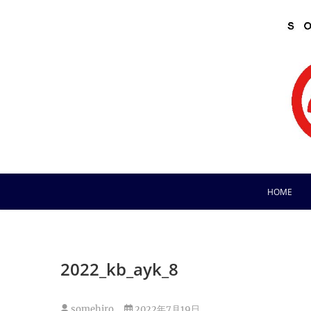
Skip
to
content
HOME
2022_kb_ayk_8
somehiro
2022年7月19日