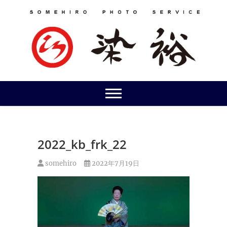
Skip
to
content
2022_kb_frk_22
somehiro
2022年7月19日