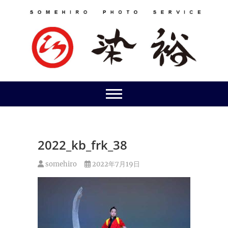
Skip
to
content
2022_kb_frk_38
somehiro
2022年7月19日