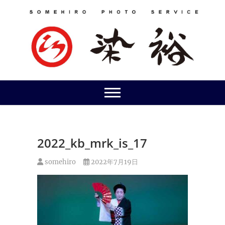
Skip
to
content
2022_kb_mrk_is_17
somehiro
2022年7月19日