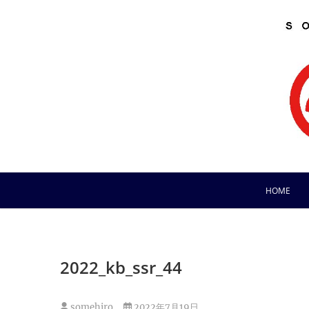
Skip
to
content
HOME
2022_kb_ssr_44
somehiro
2022年7月19日