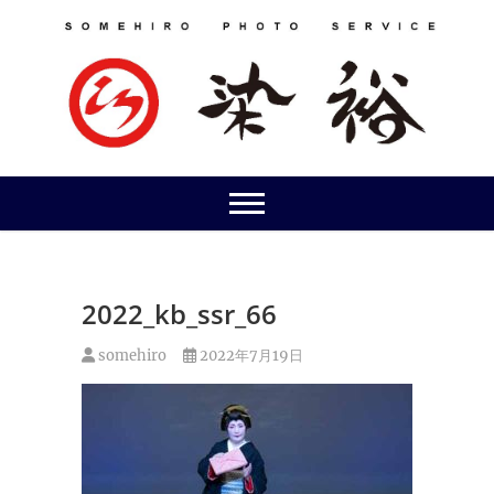
Skip
to
content
2022_kb_ssr_66
somehiro
2022年7月19日