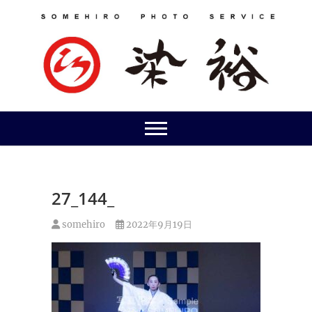
Skip
to
content
27_144_
somehiro
2022年9月19日