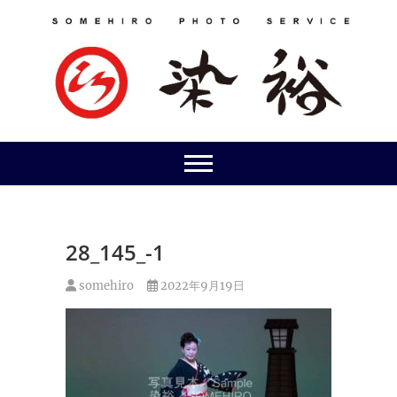
Skip
to
content
28_145_-1
somehiro
2022年9月19日