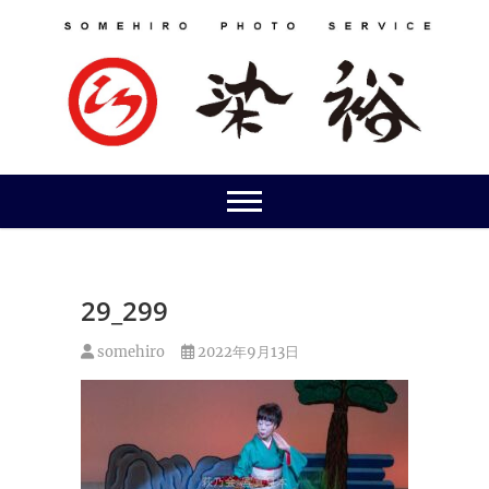
Skip
to
content
29_299
somehiro
2022年9月13日