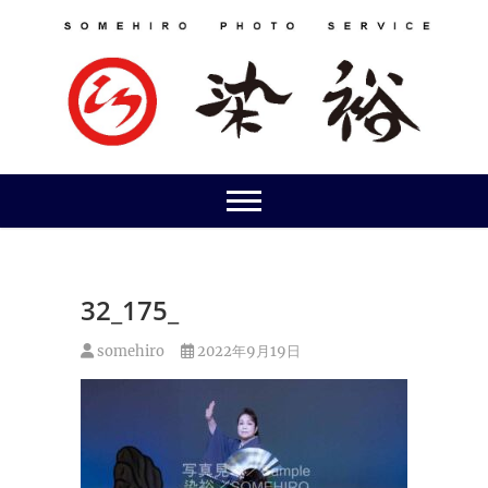
Skip
to
content
32_175_
somehiro
2022年9月19日