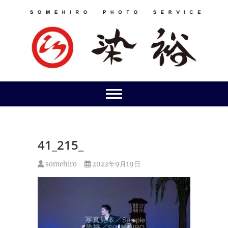
Skip
to
content
41_215_
somehiro
2022年9月19日