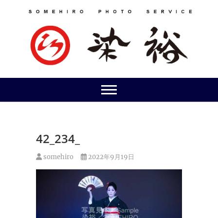
Skip
to
content
42_234_
somehiro
2022年9月19日