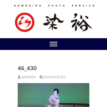
Skip
to
content
46_430
somehiro
2022年9月13日