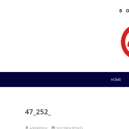
Skip
to
content
HOME
47_252_
somehiro
2022年9月19日