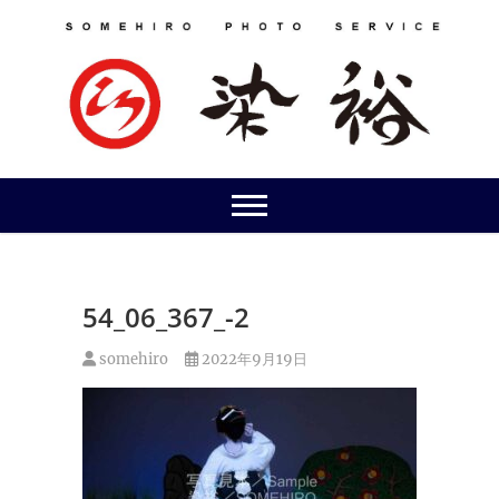
Skip
to
content
54_06_367_-2
somehiro
2022年9月19日