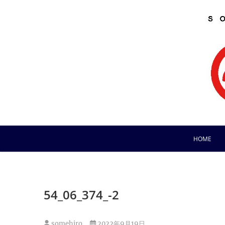
Skip
to
content
HOME
54_06_374_-2
somehiro
2022年9月19日