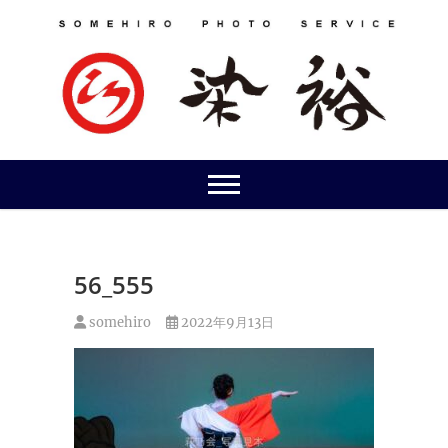
Skip
to
content
56_555
somehiro
2022年9月13日