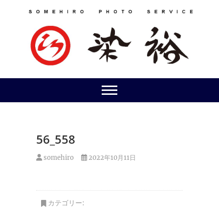
Skip
to
content
56_558
somehiro
2022年10月11日
カテゴリー: