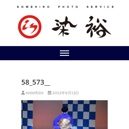
Skip
to
content
58_573__
somehiro
2022年9月13日