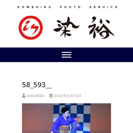
Skip
to
content
58_593__
somehiro
2022年9月13日