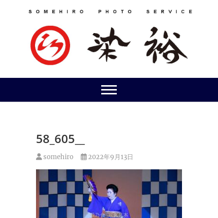
Skip
to
content
58_605__
somehiro
2022年9月13日