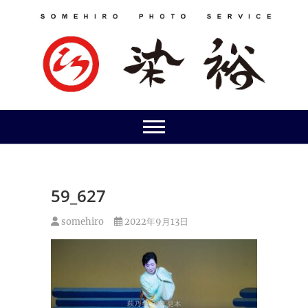
Skip
to
content
59_627
somehiro
2022年9月13日