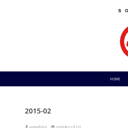
Skip
to
content
HOME
2015-02
somehiro
2016年12月1日