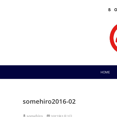
Skip
to
content
HOME
somehiro2016-02
somehiro
2017年1月2日