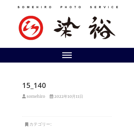
Skip
to
content
15_140
somehiro
2022年10月11日
カテゴリー: