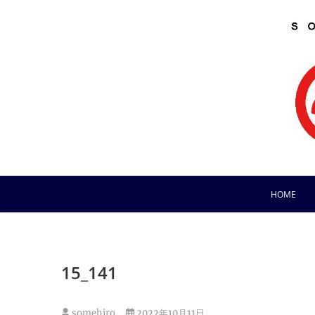
Skip
to
content
HOME
15_141
somehiro
2022年10月11日